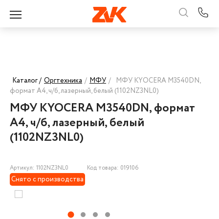
Каталог /
Оргтехника
/
МФУ
/
МФУ KYOCERA M3540DN,
формат А4, ч/б, лазерный, белый (1102NZ3NL0)
МФУ KYOCERA M3540DN, формат
А4, ч/б, лазерный, белый
(1102NZ3NL0)
Артикул: 1102NZ3NL0
Код товара: 019106
Снято с производства