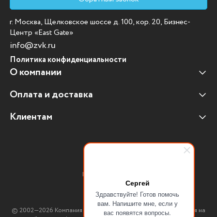
г. Москва, Щелковское шоссе д. 100, кор. 20, Бизнес-
Центр «East Gate»
info@zvk.ru
Политика конфиденциальности
О компании
Оплата и доставка
Наши клиенты
Отзывы клиентов
Клиентам
Оплата и доставка
Наши партнеры
Гарантийные обязательства
Корпоративным клиентам
Вакансии
Участие в тендерах
Новости
Присоединяйтесь:
Мультимедийное оборудование
Сергей
Здравствуйте! Готов помочь
Аутсорсинг печати
вам. Напишите мне, если у
© 2002—2026 Компания ЗВК. *Вся информация, опубликованная на
вас появятся вопросы.