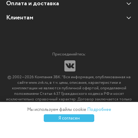
Оплата и доставка
Наши клиенты
Отзывы клиентов
Клиентам
Оплата и доставка
Наши партнеры
Гарантийные обязательства
Корпоративным клиентам
Вакансии
Участие в тендерах
Новости
Присоединяйтесь:
Мультимедийное оборудование
Аутсорсинг печати
© 2002—2026 Компания ЗВК. *Вся информация, опубликованная на
Импортозамещение ПО
сайте www.zvk.ru, в т.ч. цены, описания, характеристики и
комплектации не являются публичной офертой, определяемой
положениями Статьи 437 Гражданского кодекса РФ и носят
исключительно справочный характер. Договор заключается только
после подтверждения исполнения заказа менеджерами компании
Мы используем файлы cookie
Подробнее
ЗВК.
0
0
0
Я согласен
Каталог
Избранное
Сравнение
Корзина
Войти