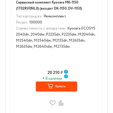
Сервисный комплект Kyocera MK-1150
(1702RV0NL0) (входит DK-1150. DV-1150)
Тип картриджа:
Ремкомплект
Ресурс:
100000
Совместимость с аппаратами:
Kyocera ECOSYS
2040dn, 2040dw, P2235dn, P2235dw, M2040dn,
M2540dn, M2540dw, M2135dn, M2635dn,
M2635dw, M2640idw, M2735dw
20 210
₽
В наличии
Купить