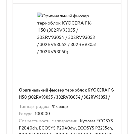
Оригинальный фьюзер термоблок KYOCERA FK-
1150 (302RV93055 / 302RV93054 / 302RV93053 /
302RV93052 / 302RV93051 / 302RV93050)
Тип картриджа:
Фьюзер
Ресурс:
100000
Совместимость с аппаратами:
Kyocera ECOSYS
P2040dn, ECOSYS P2040dw, ECOSYS P2235dn,