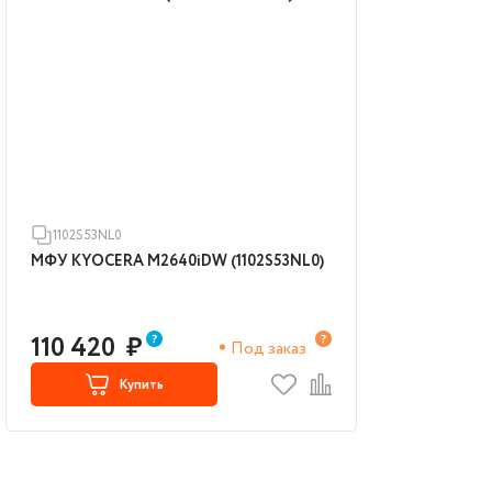
1102S53NL0
МФУ KYOCERA M2640iDW (1102S53NL0)
110 420
₽
Под заказ
Купить