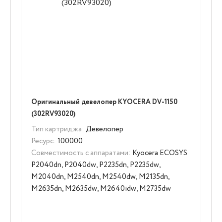
Оригинальный девелопер KYOCERA DV-1150
(302RV93020)
Тип картриджа:
Девелопер
Ресурс:
100000
Совместимость с аппаратами:
Kyocera ECOSYS
P2040dn, P2040dw, P2235dn, P2235dw,
M2040dn, M2540dn, M2540dw, M2135dn,
M2635dn, M2635dw, M2640idw, M2735dw