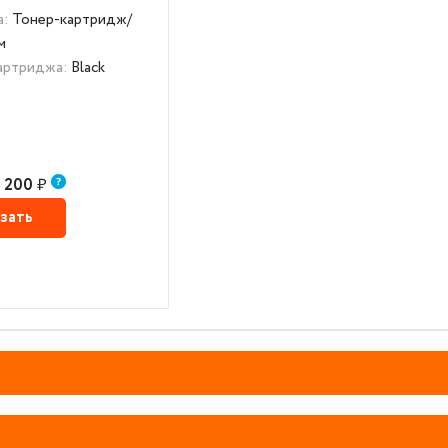
а:
Тонер-картридж/
м
картриджа:
Black
200
₽
зать