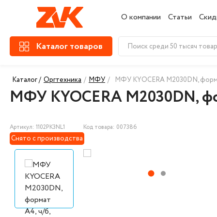
О компании
Статьи
Скид
Каталог товаров
Каталог /
Оргтехника
/
МФУ
/
МФУ KYOCERA M2030DN, формат 
МФУ KYOCERA M2030DN, форма
Артикул: 1102PK3NL1
Код товара: 007386
Снято с производства