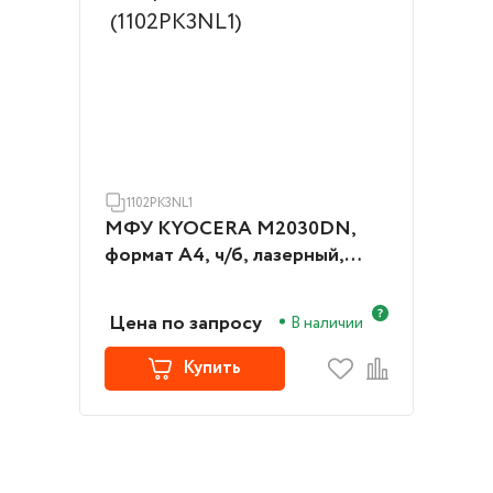
1102PK3NL1
МФУ KYOCERA M2030DN,
формат А4, ч/б, лазерный,
белый (1102PK3NL1)
Цена по запросу
В наличии
Купить