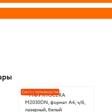
ары
Снято с производства