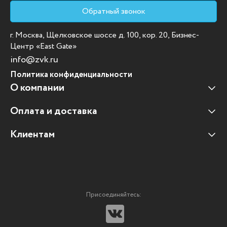
Обратный звонок
г. Москва, Щелковское шоссе д. 100, кор. 20, Бизнес-
Центр «East Gate»
info@zvk.ru
Политика конфиденциальности
О компании
Оплата и доставка
Наши клиенты
Отзывы клиентов
Клиентам
Оплата и доставка
Наши партнеры
Гарантийные обязательства
Корпоративным клиентам
Вакансии
Участие в тендерах
Новости
Присоединяйтесь:
Мультимедийное оборудование
Аутсорсинг печати