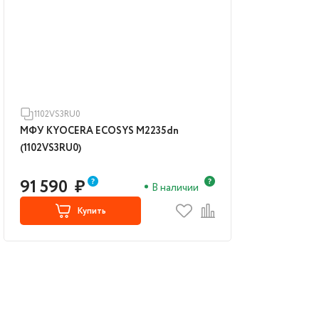
1102VS3RU0
МФУ KYOCERA ECOSYS M2235dn
(1102VS3RU0)
91 590
₽
В наличии
Купить