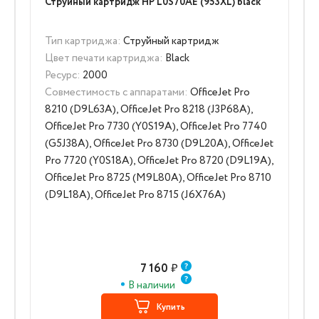
Струйный картридж HP L0S70AE (953XL) black
Тип картриджа:
Струйный картридж
Цвет печати картриджа:
Black
Ресурс:
2000
Совместимость с аппаратами:
OfficeJet Pro
8210 (D9L63A), OfficeJet Pro 8218 (J3P68A),
OfficeJet Pro 7730 (Y0S19A), OfficeJet Pro 7740
(G5J38A), OfficeJet Pro 8730 (D9L20A), OfficeJet
Pro 7720 (Y0S18A), OfficeJet Pro 8720 (D9L19A),
OfficeJet Pro 8725 (M9L80A), OfficeJet Pro 8710
(D9L18A), OfficeJet Pro 8715 (J6X76A)
7 160
₽
В наличии
Купить