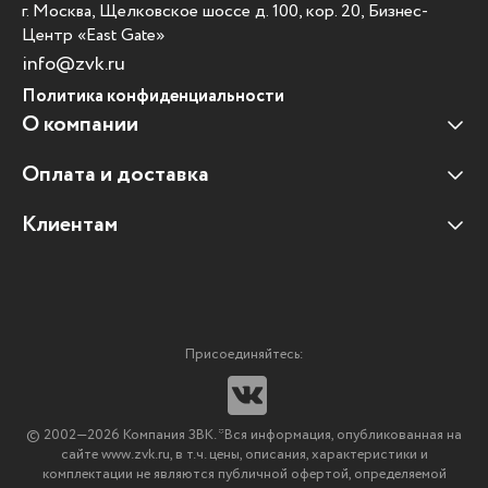
г. Москва, Щелковское шоссе д. 100, кор. 20, Бизнес-
Центр «East Gate»
info@zvk.ru
Политика конфиденциальности
О компании
Оплата и доставка
Наши клиенты
Отзывы клиентов
Клиентам
Оплата и доставка
Наши партнеры
Гарантийные обязательства
Корпоративным клиентам
Вакансии
Участие в тендерах
Новости
Присоединяйтесь:
Мультимедийное оборудование
Аутсорсинг печати
© 2002—2026 Компания ЗВК. *Вся информация, опубликованная на
Импортозамещение ПО
сайте www.zvk.ru, в т.ч. цены, описания, характеристики и
комплектации не являются публичной офертой, определяемой