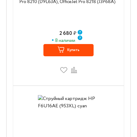
Pro 8210 (D9L63A), OfficeJet Pro 8218 (J3P68A)
2 680
₽
В наличии
Купить