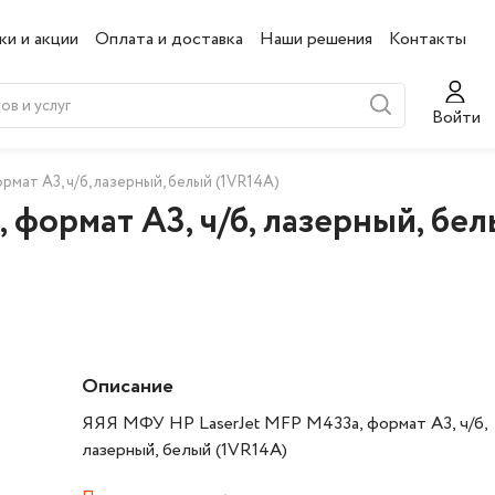
ки и акции
Оплата и доставка
Наши решения
Контакты
Войти
мат А3, ч/б, лазерный, белый (1VR14A)
формат А3, ч/б, лазерный, бел
Описание
ЯЯЯ МФУ HP LaserJet MFP M433a, формат А3, ч/б,
лазерный, белый (1VR14A)