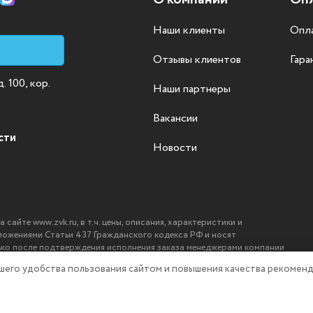
Наши клиенты
Опла
Отзывы клиентов
Гара
 100, кор.
Наши партнеры
Вакансии
сти
Новости
айте www.zvk.ru, в т.ч. цены, описания, характеристики и
ложениями Статьи 437 Гражданского кодекса РФ и носят
ько после подтверждения исполнения заказа менеджерами компании
ашего удобства пользования сайтом и повышения качества рекоменд