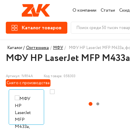
О компании
Статьи
Скид
Каталог товаров
Каталог /
Оргтехника
/
МФУ
/
МФУ HP LaserJet MFP M433a, фор
МФУ HP LaserJet MFP M433a, 
Артикул: 1VR14A
Код товара: 058303
Снято с производства