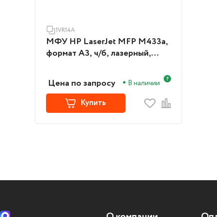
1VR14A
МФУ HP LaserJet MFP M433a,
формат А3, ч/б, лазерный,
белый (1VR14A)
Цена по запросу
В наличии
Купить
О компании
Опл