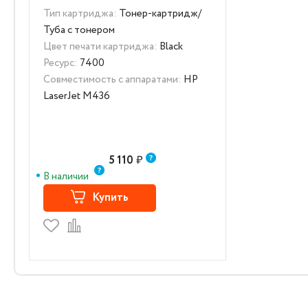
Тип картриджа:
Тонер-картридж/
Туба с тонером
Цвет печати картриджа:
Black
Ресурс:
7400
Совместимость с аппаратами:
HP
LaserJet M436
5 110
₽
В наличии
Купить