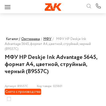
Каталог /
Оргтехника
/
МФУ
/
МФУ HP Deskje Ink
Advantage 5645, формат А4, цветной, струйный, черный
(B9S57C)
МФУ HP Deskje Ink Advantage 5645,
формат А4, цветной, струйный,
черный (B9S57C)
Артикул: B9S57C
Код товара: 025801
Снято с производства