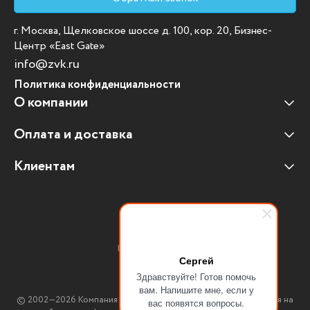
г. Москва, Щелковское шоссе д. 100, кор. 20, Бизнес-
Центр «East Gate»
info@zvk.ru
Политика конфиденциальности
О компании
Оплата и доставка
Наши клиенты
Отзывы клиентов
Клиентам
Оплата и доставка
Наши партнеры
Гарантийные обязательства
Корпоративным клиентам
Вакансии
Участие в тендерах
Новости
Присоединяйтесь:
Мультимедийное оборудование
Сергей
Здравствуйте! Готов помочь
Аутсорсинг печати
вам. Напишите мне, если у
© 2002—2026 Компания ЗВК. *Вся информация, опубликованная на
вас появятся вопросы.