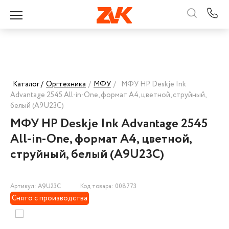
Каталог /
Оргтехника
/
МФУ
/
МФУ HP Deskje Ink
Advantage 2545 All-in-One, формат А4, цветной, струйный,
белый (A9U23C)
МФУ HP Deskje Ink Advantage 2545
All-in-One, формат А4, цветной,
струйный, белый (A9U23C)
Артикул: A9U23C
Код товара: 008773
Снято с производства