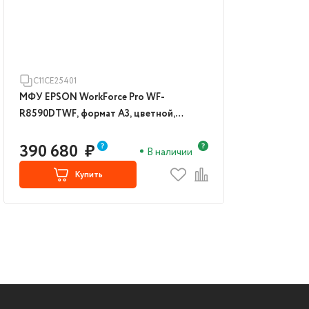
C11CE25401
МФУ EPSON WorkForce Pro WF-
R8590DTWF, формат А3, цветной,
струйный, белый (C11CE25401)
390 680
₽
В наличии
Купить