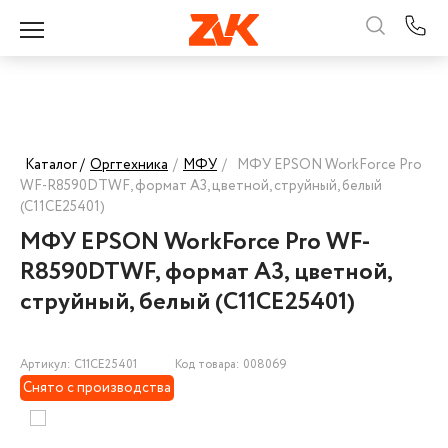
Каталог /
Оргтехника
/
МФУ
/
МФУ EPSON WorkForce Pro
WF-R8590DTWF, формат А3, цветной, струйный, белый
(C11CE25401)
МФУ EPSON WorkForce Pro WF-
R8590DTWF, формат А3, цветной,
струйный, белый (C11CE25401)
Артикул: C11CE25401
Код товара: 008069
Снято с производства