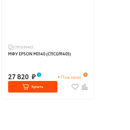
C11CG91405
МФУ EPSON M3140 (C11CG91405)
27 820
₽
Под заказ
Купить