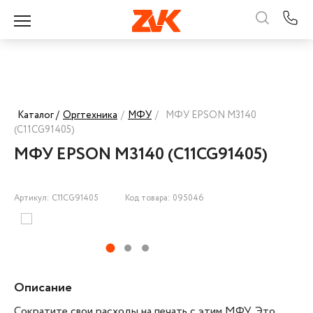
Каталог /
Оргтехника
/
МФУ
/
МФУ EPSON M3140
(C11CG91405)
МФУ EPSON M3140 (C11CG91405)
Артикул: C11CG91405
Код товара: 095046
Описание
Сократите свои расходы на печать с этим МФУ. Это