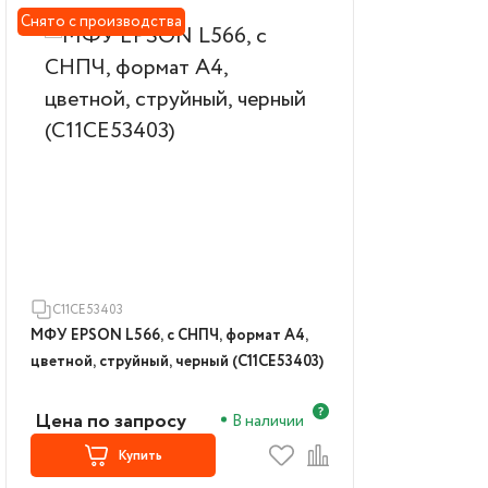
Снято с производства
C11CE53403
МФУ EPSON L566, с СНПЧ, формат А4,
цветной, струйный, черный (C11CE53403)
Цена по запросу
В наличии
Купить