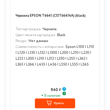
Чернила EPSON T6641 (C13T66414A) (black)
Тип картриджа:
Чернила
Цвет печати картриджа:
Black
Ресурс:
Нет данных
Совместимость с аппаратами:
Epson L100 | L110
| L120 | L130 | L132 | L1300 | L200 | L210 | L220 |
L222 | L300 | L310 | L312 | L350 | L355 | L362 |
L365 | L366 | L455 | L456 | L550 | L555 | L565
940
₽
В наличии
Купить