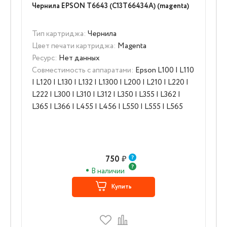
Чернила EPSON T6643 (C13T66434A) (magenta)
Тип картриджа:
Чернила
Цвет печати картриджа:
Magenta
Ресурс:
Нет данных
Совместимость с аппаратами:
Epson L100 | L110
| L120 | L130 | L132 | L1300 | L200 | L210 | L220 |
L222 | L300 | L310 | L312 | L350 | L355 | L362 |
L365 | L366 | L455 | L456 | L550 | L555 | L565
750
₽
В наличии
Купить