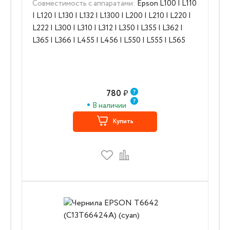
Совместимость с аппаратами:
Epson L100 | L110
| L120 | L130 | L132 | L1300 | L200 | L210 | L220 |
L222 | L300 | L310 | L312 | L350 | L355 | L362 |
L365 | L366 | L455 | L456 | L550 | L555 | L565
780
₽
В наличии
Купить