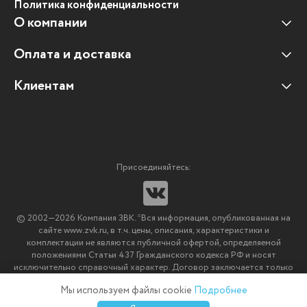
Политика конфиденциальности
О компании
Оплата и доставка
Наши клиенты
Отзывы клиентов
Клиентам
Оплата и доставка
Наши партнеры
Гарантийные обязательства
Корпоративным клиентам
Вакансии
Участие в тендерах
Новости
Присоединяйтесь:
Мультимедийное оборудование
Аутсорсинг печати
© 2002—2026 Компания ЗВК. *Вся информация, опубликованная на
Импортозамещение ПО
сайте www.zvk.ru, в т.ч. цены, описания, характеристики и
комплектации не являются публичной офертой, определяемой
положениями Статьи 437 Гражданского кодекса РФ и носят
исключительно справочный характер. Договор заключается только
после подтверждения исполнения заказа менеджерами компании
Мы используем файлы cookie
Подробнее
ЗВК.
0
0
0