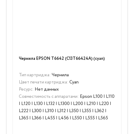
Чернила EPSON T6642 (C13T66424A) (cyan)
Тип картриджа:
Чернила
Цвет печати картриджа:
Cyan
Ресурс:
Нет данных
Совместимость с аппаратами:
Epson L100 | L110
| L120 | L130 | L132 | L1300 | L200 | L210 | L220 |
L222 | L300 | L310 | L312 | L350 | L355 | L362 |
L365 | L366 | L455 | L456 | L550 | L555 | L565