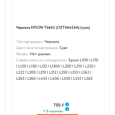
Чернила EPSON T6642 (C13T66424A) (cyan)
Тип картриджа:
Чернила
Цвет печати картриджа:
Cyan
Ресурс:
Нет данных
Совместимость с аппаратами:
Epson L100 | L110
| L120 | L130 | L132 | L1300 | L200 | L210 | L220 |
L222 | L300 | L310 | L312 | L350 | L355 | L362 |
L365 | L366 | L455 | L456 | L550 | L555 | L565
750
₽
В наличии