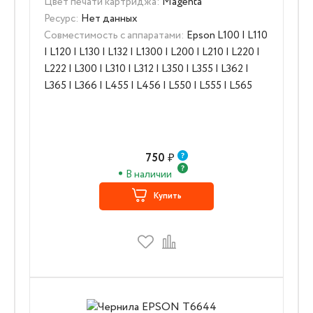
Цвет печати картриджа:
Magenta
Ресурс:
Нет данных
Совместимость с аппаратами:
Epson L100 | L110
| L120 | L130 | L132 | L1300 | L200 | L210 | L220 |
L222 | L300 | L310 | L312 | L350 | L355 | L362 |
L365 | L366 | L455 | L456 | L550 | L555 | L565
750
₽
В наличии
Купить