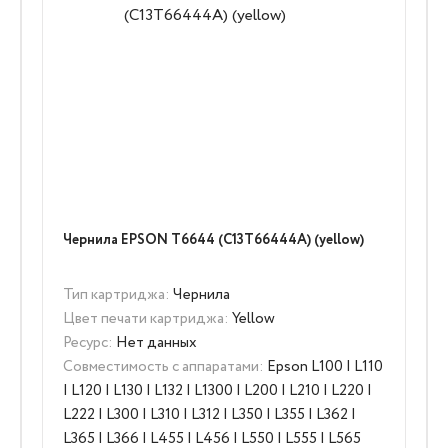
Чернила EPSON T6644 (C13T66444A) (yellow)
Тип картриджа:
Чернила
Цвет печати картриджа:
Yellow
Ресурс:
Нет данных
Совместимость с аппаратами:
Epson L100 | L110
| L120 | L130 | L132 | L1300 | L200 | L210 | L220 |
L222 | L300 | L310 | L312 | L350 | L355 | L362 |
L365 | L366 | L455 | L456 | L550 | L555 | L565