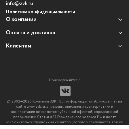
info@zvk.ru
Политика конфиденциальности
О компании
Оплата и доставка
Наши клиенты
Отзывы клиентов
Клиентам
Оплата и доставка
Наши партнеры
Гарантийные обязательства
Корпоративным клиентам
Вакансии
Участие в тендерах
Новости
Присоединяйтесь:
Мультимедийное оборудование
Аутсорсинг печати
© 2002—2026 Компания ЗВК. *Вся информация, опубликованная на
Импортозамещение ПО
сайте www.zvk.ru, в т.ч. цены, описания, характеристики и
комплектации не являются публичной офертой, определяемой
положениями Статьи 437 Гражданского кодекса РФ и носят
исключительно справочный характер. Договор заключается только
после подтверждения исполнения заказа менеджерами компании