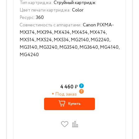
Тип картриджа:
Струйный картридж
Цвет печати картриджа:
Color
Ресурс:
360
Совместимость с аппаратами:
Canon PIXMA-
MX374, MX394, MX434, MX454, MX474,
MX514, MX524, MX534, MG2140, MG2240,
MG3140, MG3240, MG3540, MG3640, MG4140,
MG4240
4 460
₽
Под заказ
Купить