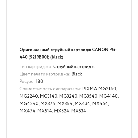
Оригинальный струйный картридж CANON PG-
440 (5219B001) (black)
Тип картриджа:
Струйный картридж
Цвет печати картриджа:
Black
Ресурс:
180
Совместимость с аппаратами:
PIXMA MG2140,
MG2240, MG3140, MG3240, MG3540, MG4140,
MG4240, MX374, MX394, MX434, MX454,
MX474, MX514, MX524, MX534