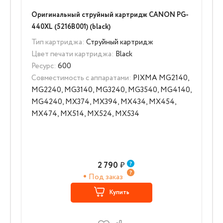
Оригинальный струйный картридж CANON PG-
440XL (5216B001) (black)
Тип картриджа:
Струйный картридж
Цвет печати картриджа:
Black
Ресурс:
600
Совместимость с аппаратами:
PIXMA MG2140,
MG2240, MG3140, MG3240, MG3540, MG4140,
MG4240, MX374, MX394, MX434, MX454,
MX474, MX514, MX524, MX534
2 790
₽
Под заказ
Купить