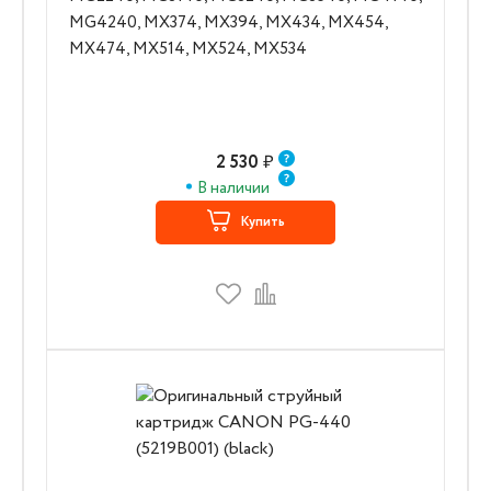
MG4240, MX374, MX394, MX434, MX454,
MX474, MX514, MX524, MX534
2 530
₽
В наличии
Купить