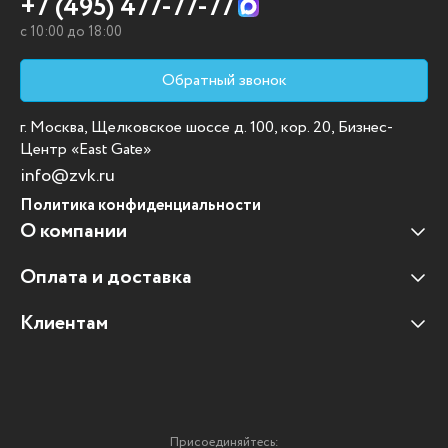
+7 (495) 477-77-77
c 10:00 до 18:00
Обратный звонок
г. Москва, Щелковское шоссе д. 100, кор. 20, Бизнес-
Центр «East Gate»
info@zvk.ru
Политика конфиденциальности
О компании
Оплата и доставка
Наши клиенты
Отзывы клиентов
Клиентам
Оплата и доставка
Наши партнеры
Гарантийные обязательства
Корпоративным клиентам
Вакансии
Участие в тендерах
Новости
Присоединяйтесь: