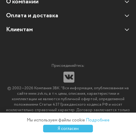
О компании
Оплата и доставка
Наши клиенты
Отзывы клиентов
Клиентам
Оплата и доставка
Наши партнеры
Гарантийные обязательства
Корпоративным клиентам
Вакансии
Участие в тендерах
Новости
Присоединяйтесь:
Мультимедийное оборудование
Аутсорсинг печати
© 2002—2026 Компания ЗВК. *Вся информация, опубликованная на
Импортозамещение ПО
сайте www.zvk.ru, в т.ч. цены, описания, характеристики и
комплектации не являются публичной офертой, определяемой
положениями Статьи 437 Гражданского кодекса РФ и носят
исключительно справочный характер. Договор заключается только
после подтверждения исполнения заказа менеджерами компании
Мы используем файлы cookie
Подробнее
ЗВК.
0
0
0
Я согласен
Каталог
Избранное
Сравнение
Корзина
Войти