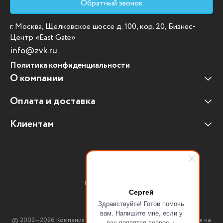
Обратный звонок
г. Москва, Щелковское шоссе д. 100, кор. 20, Бизнес-
Центр «East Gate»
info@zvk.ru
Политика конфиденциальности
О компании
Оплата и доставка
Наши клиенты
Отзывы клиентов
Клиентам
Оплата и доставка
Наши партнеры
Гарантийные обязательства
Корпоративным клиентам
Вакансии
Участие в тендерах
Новости
Присоединяйтесь:
Мультимедийное оборудование
Сергей
Здравствуйте! Готов помочь
Аутсорсинг печати
вам. Напишите мне, если у
© 2002—2026 Компания ЗВК. *Вся информация, опубликованная на
вас появятся вопросы.