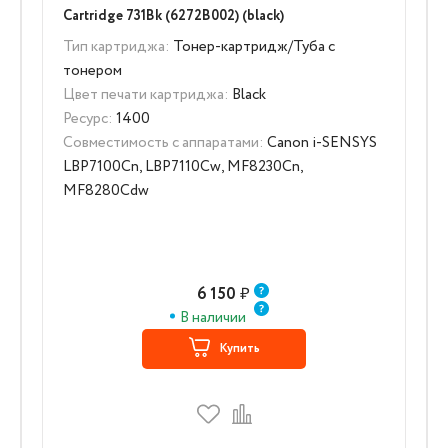
Cartridge 731Bk (6272B002) (black)
Тип картриджа:
Тонер-картридж/Туба с
тонером
Цвет печати картриджа:
Black
Ресурс:
1400
Совместимость с аппаратами:
Canon i-SENSYS
LBP7100Cn, LBP7110Cw, MF8230Cn,
MF8280Cdw
6 150
₽
В наличии
Купить