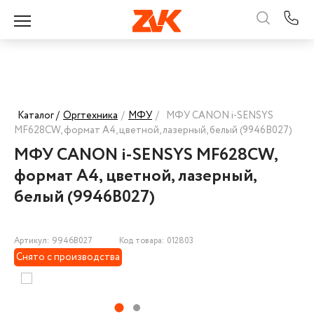
Каталог /
Оргтехника
/
МФУ
/
МФУ CANON i-SENSYS
MF628CW, формат А4, цветной, лазерный, белый (9946B027)
МФУ CANON i-SENSYS MF628CW,
формат А4, цветной, лазерный,
белый (9946B027)
Артикул: 9946B027
Код товара: 012803
Снято с производства