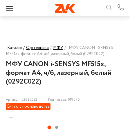
Каталог /
Оргтехника
/
МФУ
/
МФУ CANON i-SENSYS
MF515x, формат А4, ч/б, лазерный, белый (0292C022)
МФУ CANON i-SENSYS MF515x,
формат А4, ч/б, лазерный, белый
(0292C022)
Артикул: 0292C022
Код товара: 019076
Снято с производства