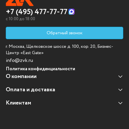
+7 (495) 477-77-77
c 10:00 до 18:00
Обратный звонок
г. Москва, Щелковское шоссе д. 100, кор. 20, Бизнес-
Центр «East Gate»
info@zvk.ru
Политика конфиденциальности
О компании
Оплата и доставка
Наши клиенты
Отзывы клиентов
Клиентам
Оплата и доставка
Наши партнеры
Гарантийные обязательства
Корпоративным клиентам
Вакансии
Участие в тендерах