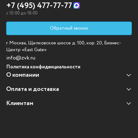
+7 (495) 477-77-77
c 10:00 до 18:00
Обратный звонок
г. Москва, Щелковское шоссе д. 100, кор. 20, Бизнес-
Центр «East Gate»
info@zvk.ru
Политика конфиденциальности
О компании
Оплата и доставка
Наши клиенты
Отзывы клиентов
Клиентам
Оплата и доставка
Наши партнеры
Гарантийные обязательства
Корпоративным клиентам
Вакансии
Участие в тендерах