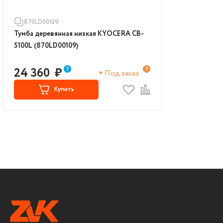
870LD00109
Тумба деревянная низкая KYOCERA CB-
5100L (870LD00109)
24 360
₽
Под заказ
Купить