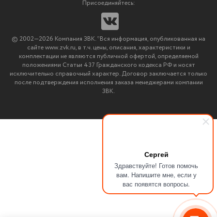
Новости
Присоединяйтесь:
Мультимедийное оборудование
Аутсорсинг печати
© 2002—2026 Компания ЗВК. *Вся информация, опубликованная на
Импортозамещение ПО
сайте www.zvk.ru, в т.ч. цены, описания, характеристики и
комплектации не являются публичной офертой, определяемой
положениями Статьи 437 Гражданского кодекса РФ и носят
исключительно справочный характер. Договор заключается только
после подтверждения исполнения заказа менеджерами компании
ЗВК.
Сергей
Здравствуйте! Готов помочь
вам. Напишите мне, если у
вас появятся вопросы.