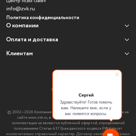
Центр «East Gate»
info@zvk.ru
Политика конфиденциальности
О компании
Оплата и доставка
Наши клиенты
Отзывы клиентов
Клиентам
Оплата и доставка
Наши партнеры
Гарантийные обязательства
Корпоративным клиентам
Вакансии
Участие в тендерах
Новости
Присоединяйтесь:
Мультимедийное оборудование
Сергей
Здравствуйте! Готов помочь
Аутсорсинг печати
вам. Напишите мне, если у
© 2002—2026 Компания ЗВК. *Вся информация, опубликованная на
вас появятся вопросы.
Импортозамещение ПО
сайте www.zvk.ru, в т.ч. цены, описания, характеристики и
комплектации не являются публичной офертой, определяемой
положениями Статьи 437 Гражданского кодекса РФ и носят
исключительно справочный характер. Договор заключается только