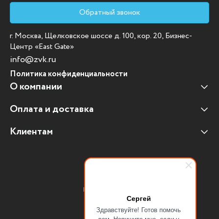
Обратный звонок
г. Москва, Щелковское шоссе д. 100, кор. 20, Бизнес-
Центр «East Gate»
info@zvk.ru
Политика конфиденциальности
О компании
Оплата и доставка
Наши клиенты
Отзывы клиентов
Клиентам
Оплата и доставка
Наши партнеры
Гарантийные обязательства
Корпоративным клиентам
Вакансии
Участие в тендерах
Новости
Присоединяйтесь:
Мультимедийное оборудование
Сергей
Здравствуйте! Готов помочь
Аутсорсинг печати
вам. Напишите мне, если у