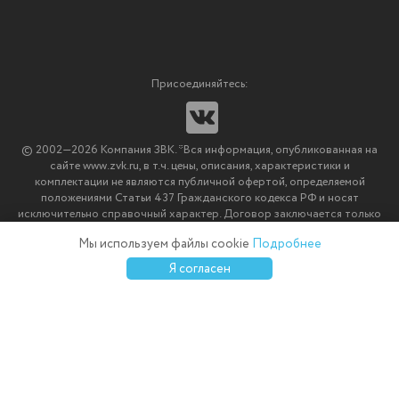
Наши партнеры
Гарантийные обязательства
Корпоративным клиентам
Вакансии
Участие в тендерах
Новости
Присоединяйтесь:
Мультимедийное оборудование
Аутсорсинг печати
© 2002—2026 Компания ЗВК. *Вся информация, опубликованная на
Импортозамещение ПО
сайте www.zvk.ru, в т.ч. цены, описания, характеристики и
комплектации не являются публичной офертой, определяемой
положениями Статьи 437 Гражданского кодекса РФ и носят
исключительно справочный характер. Договор заключается только
после подтверждения исполнения заказа менеджерами компании
Мы используем файлы cookie
Подробнее
ЗВК.
0
0
0
Я согласен
Каталог
Избранное
Сравнение
Корзина
Войти