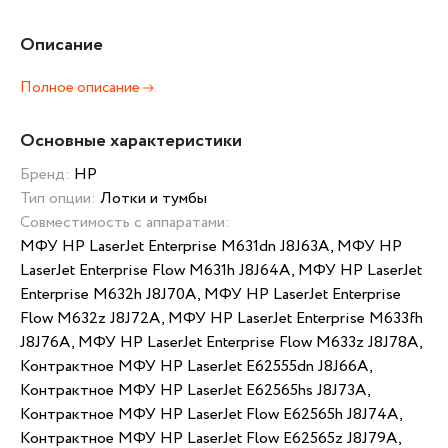
Описание
Полное описание
Основные характеристики
Бренд:
HP
Тип опции:
Лотки и тумбы
Совместимость с аппаратами:
МФУ HP LaserJet Enterprise M631dn J8J63A, МФУ HP
LaserJet Enterprise Flow M631h J8J64A, МФУ HP LaserJet
Enterprise M632h J8J70A, МФУ HP LaserJet Enterprise
Flow M632z J8J72A, МФУ HP LaserJet Enterprise M633fh
J8J76A, МФУ HP LaserJet Enterprise Flow M633z J8J78A,
Контрактное МФУ HP LaserJet E62555dn J8J66A,
Контрактное МФУ HP LaserJet E62565hs J8J73A,
Контрактное МФУ HP LaserJet Flow E62565h J8J74A,
Контрактное МФУ HP LaserJet Flow E62565z J8J79A,