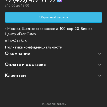
c 10:00 до 18:00
Обратный звонок
г. Москва, Щелковское шоссе д. 100, кор. 20, Бизнес-
Центр «East Gate»
info@zvk.ru
Политика конфиденциальности
О компании
Оплата и доставка
Наши клиенты
Отзывы клиентов
Клиентам
Оплата и доставка
Наши партнеры
Гарантийные обязательства
Корпоративным клиентам
Вакансии
Участие в тендерах
Новости
Присоединяйтесь:
Мультимедийное оборудование