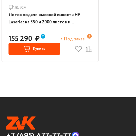
J8J92A
Лоток подачи высокой емкости HP
LaserJet на 550 и 2000 листов и
подставка (J8J92A)
155 290
₽
Под заказ
Купить
+7 (495) 477-77-77