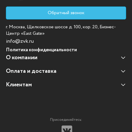
Обратный звонок
г. Москва, Щелковское шоссе д. 100, кор. 20, Бизнес-
Центр «East Gate»
info@zvk.ru
Политика конфиденциальности
О компании
Оплата и доставка
Наши клиенты
Отзывы клиентов
Клиентам
Оплата и доставка
Наши партнеры
Гарантийные обязательства
Корпоративным клиентам
Вакансии
Участие в тендерах
Новости
Присоединяйтесь:
Мультимедийное оборудование