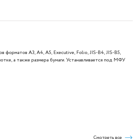
орматов A3, A4, A5, Executive, Folio, JIS-B4, JIS-B5,
в лотке, а также размера бумаги. Устанавливается под МФУ
Смотреть все