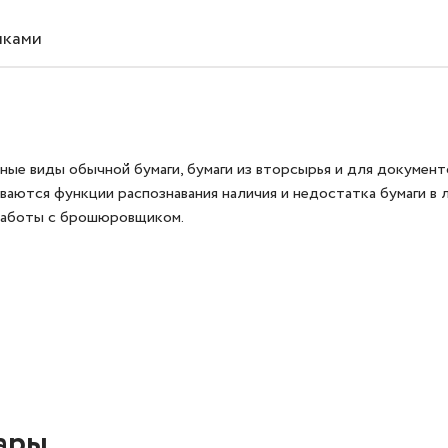
иками
е виды обычной бумаги, бумаги из вторсырья и для документов ф
ерживаются функции распознавания наличия и недостатка бумаги 
 работы с брошюровщиком.
ары