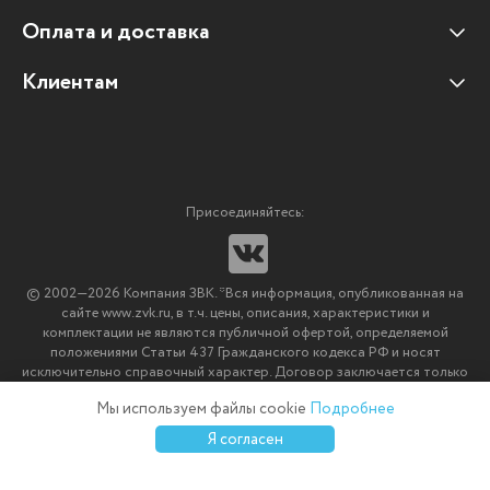
Оплата и доставка
Наши клиенты
Отзывы клиентов
Клиентам
Оплата и доставка
Наши партнеры
Гарантийные обязательства
Корпоративным клиентам
Вакансии
Участие в тендерах
Новости
Присоединяйтесь:
Мультимедийное оборудование
Аутсорсинг печати
© 2002—2026 Компания ЗВК. *Вся информация, опубликованная на
Импортозамещение ПО
сайте www.zvk.ru, в т.ч. цены, описания, характеристики и
комплектации не являются публичной офертой, определяемой
положениями Статьи 437 Гражданского кодекса РФ и носят
исключительно справочный характер. Договор заключается только
после подтверждения исполнения заказа менеджерами компании
Мы используем файлы cookie
Подробнее
ЗВК.
0
0
0
Я согласен
Каталог
Избранное
Сравнение
Корзина
Войти