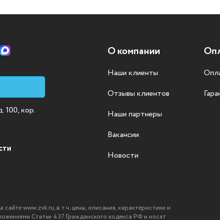
О компании
Опл
Наши клиенты
Опла
Отзывы клиентов
Гара
 100, кор.
Наши партнеры
Вакансии
сти
Новости
айте www.zvk.ru, в т.ч. цены, описания, характеристики и
ложениями Статьи 437 Гражданского кодекса РФ и носят