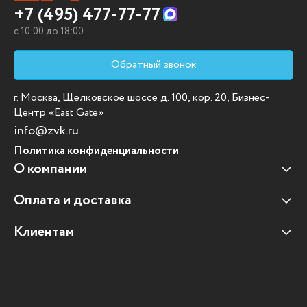
+7 (495) 477-77-77
c 10:00 до 18:00
Обратный звонок
г. Москва, Щелковское шоссе д. 100, кор. 20, Бизнес-
Центр «East Gate»
info@zvk.ru
Политика конфиденциальности
О компании
Оплата и доставка
Наши клиенты
Отзывы клиентов
Клиентам
Оплата и доставка
Наши партнеры
Гарантийные обязательства
Корпоративным клиентам
Вакансии
Участие в тендерах