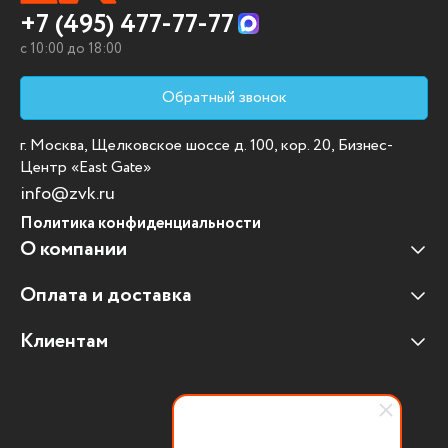
+7 (495) 477-77-77
c 10:00 до 18:00
Обратный звонок
г. Москва, Щелковское шоссе д. 100, кор. 20, Бизнес-
Центр «East Gate»
info@zvk.ru
Политика конфиденциальности
О компании
Оплата и доставка
Наши клиенты
Отзывы клиентов
Клиентам
Оплата и доставка
Наши партнеры
Гарантийные обязательства
Корпоративным клиентам
Вакансии
Участие в тендерах