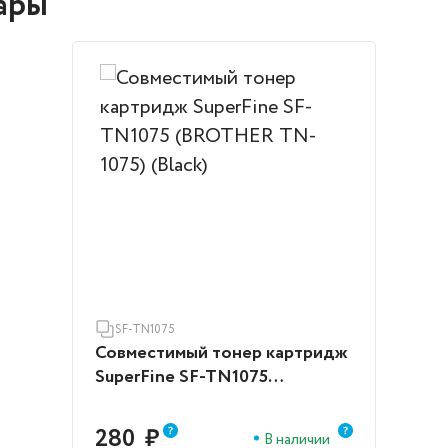
ары
SF-TN1075
Совместимый тонер картридж
SuperFine SF-TN1075
(BROTHER TN-1075) (Black)
280
₽
В наличии