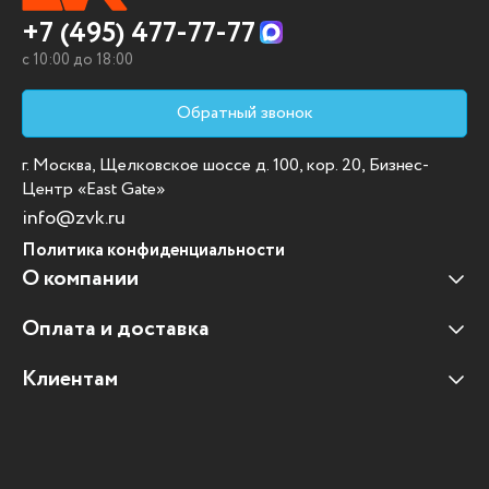
+7 (495) 477-77-77
c 10:00 до 18:00
Обратный звонок
г. Москва, Щелковское шоссе д. 100, кор. 20, Бизнес-
Центр «East Gate»
info@zvk.ru
Политика конфиденциальности
О компании
Оплата и доставка
Наши клиенты
Отзывы клиентов
Клиентам
Оплата и доставка
Наши партнеры
Гарантийные обязательства
Корпоративным клиентам
Вакансии
Участие в тендерах