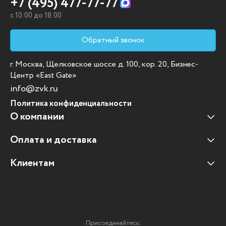
+7 (495) 477-77-77
c 10:00 до 18:00
Обратный звонок
г. Москва, Щелковское шоссе д. 100, кор. 20, Бизнес-
Центр «East Gate»
info@zvk.ru
Политика конфиденциальности
О компании
Оплата и доставка
Наши клиенты
Отзывы клиентов
Клиентам
Оплата и доставка
Наши партнеры
Гарантийные обязательства
Корпоративным клиентам
Вакансии
Участие в тендерах
Новости
Присоединяйтесь: