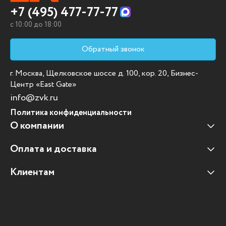
+7 (495) 477-77-77
c 10:00 до 18:00
Обратный звонок
г. Москва, Щелковское шоссе д. 100, кор. 20, Бизнес-
Центр «East Gate»
info@zvk.ru
Политика конфиденциальности
О компании
Оплата и доставка
Наши клиенты
Отзывы клиентов
Клиентам
Оплата и доставка
Наши партнеры
Гарантийные обязательства
Корпоративным клиентам
Вакансии
Участие в тендерах