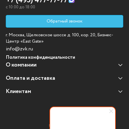
+7 (495) 477-77-77
c 10:00 до 18:00
Обратный звонок
г. Москва, Щелковское шоссе д. 100, кор. 20, Бизнес-
Центр «East Gate»
info@zvk.ru
Политика конфиденциальности
О компании
Оплата и доставка
Наши клиенты
Отзывы клиентов
Клиентам
Оплата и доставка
Наши партнеры
Гарантийные обязательства
Корпоративным клиентам
Вакансии
Участие в тендерах
Новости
Присоединяйтесь:
Мультимедийное оборудование