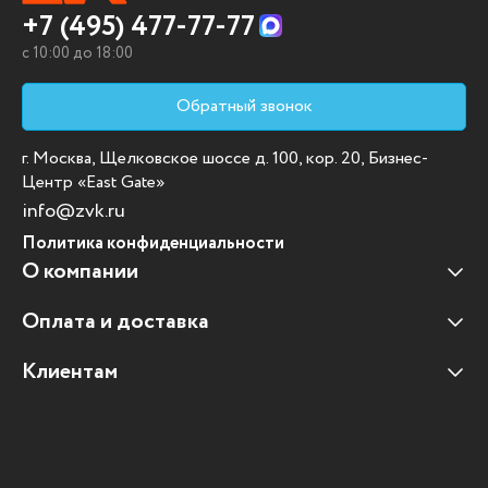
+7 (495) 477-77-77
c 10:00 до 18:00
Обратный звонок
г. Москва, Щелковское шоссе д. 100, кор. 20, Бизнес-
Центр «East Gate»
info@zvk.ru
Политика конфиденциальности
О компании
Оплата и доставка
Наши клиенты
Отзывы клиентов
Клиентам
Оплата и доставка
Наши партнеры
Гарантийные обязательства
Корпоративным клиентам
Вакансии
Участие в тендерах