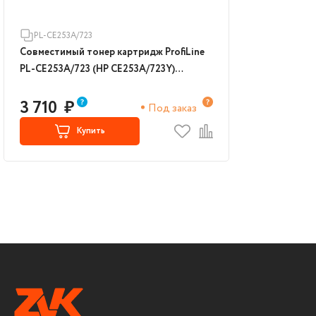
PL-CE253A/723
Совместимый тонер картридж ProfiLine
PL-CE253A/723 (HP CE253A/723Y)
пурпурный
3 710
₽
Под заказ
Купить