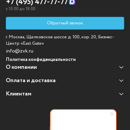
+7 (495) 477-77-77
c 10:00 до 18:00
Обратный звонок
г. Москва, Щелковское шоссе д. 100, кор. 20, Бизнес-
Центр «East Gate»
info@zvk.ru
Политика конфиденциальности
О компании
Оплата и доставка
Наши клиенты
Отзывы клиентов
Клиентам
Оплата и доставка
Наши партнеры
Гарантийные обязательства
Корпоративным клиентам
Вакансии
Участие в тендерах
Новости
Присоединяйтесь: