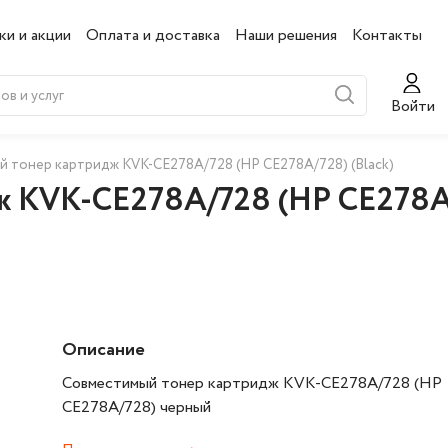
ки и акции
Оплата и доставка
Наши решения
Контакты
Войти
 тонер картридж KVK-CE278A/728 (HP CE278A/728) (Black)
 KVK-CE278A/728 (HP CE278A/
Описание
Совместимый тонер картридж KVK-CE278A/728 (HP
CE278A/728) черный