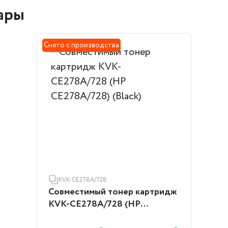
ары
Снято с производства
KVK-CE278A/728
Совместимый тонер картридж
KVK-CE278A/728 (HP
CE278A/728) (Black)