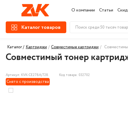
О компании
Статьи
Скид
Каталог товаров
Каталог /
Картриджи
/
Совместимые картриджи
/
Совместимый
Совместимый тонер картридж
Артикул: KVK-CE278A/728
Код товара: 032702
Снято с производства