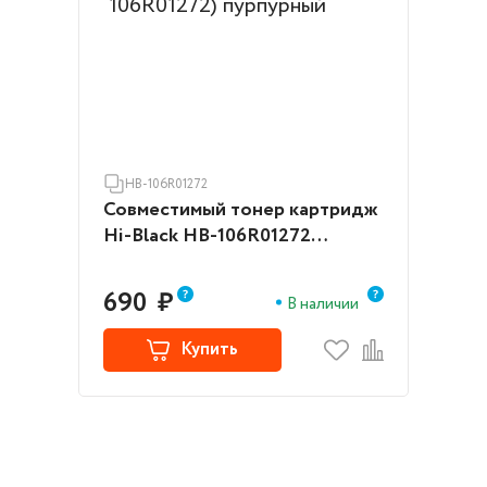
HB-106R01272
Совместимый тонер картридж
Hi-Black HB-106R01272
(XEROX 106R01272) пурпурный
690
₽
В наличии
Купить