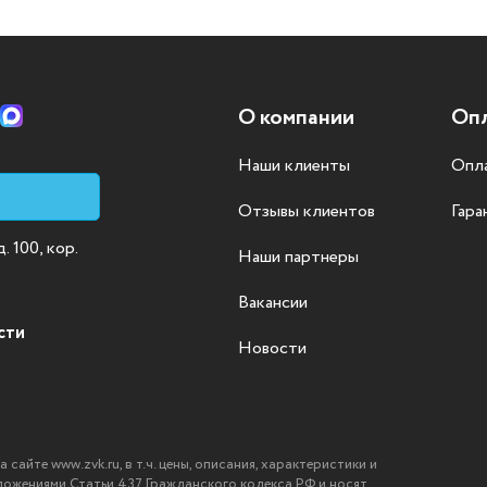
О компании
Опл
Наши клиенты
Опла
Отзывы клиентов
Гара
 100, кор.
Наши партнеры
Вакансии
сти
Новости
айте www.zvk.ru, в т.ч. цены, описания, характеристики и
ложениями Статьи 437 Гражданского кодекса РФ и носят