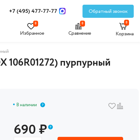
+7 (495) 477-77-77
Обратный звонок
0
0
0
Избранное
Сравнение
Корзина
рный
X 106R01272) пурпурный
В наличии
690
₽