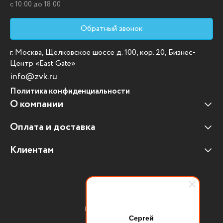
c 10:00 до 18:00
Обратный звонок
г. Москва, Щелковское шоссе д. 100, кор. 20, Бизнес-
Центр «East Gate»
info@zvk.ru
Политика конфиденциальности
О компании
Оплата и доставка
Наши клиенты
Отзывы клиентов
Клиентам
Оплата и доставка
Наши партнеры
Гарантийные обязательства
Корпоративным клиентам
Вакансии
Участие в тендерах
Новости
Присоединяйтесь:
Мультимедийное оборудование
Сергей