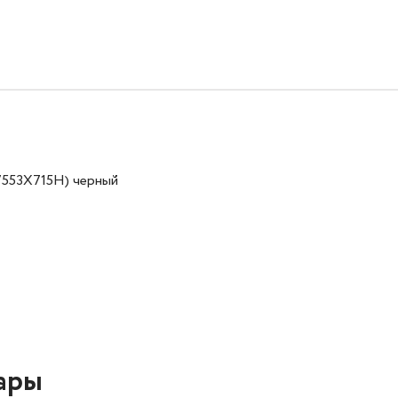
7553X715H) черный
ары