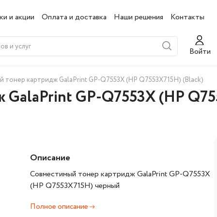
ки и акции
Оплата и доставка
Наши решения
Контакты
Войти
 тонер картридж GalaPrint GP-Q7553X (HP Q7553X715H) (Black)
GalaPrint GP-Q7553X (HP Q755
Описание
Совместимый тонер картридж GalaPrint GP-Q7553X
(HP Q7553X715H) черный
Полное описание