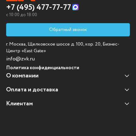
+7 (495) 477-77-77
c 10:00 до 18:00
Обратный звонок
г. Москва, Щелковское шоссе д. 100, кор. 20, Бизнес-
Центр «East Gate»
info@zvk.ru
Политика конфиденциальности
О компании
Оплата и доставка
Наши клиенты
Отзывы клиентов
Клиентам
Оплата и доставка
Наши партнеры
Гарантийные обязательства
Корпоративным клиентам
Вакансии
Участие в тендерах