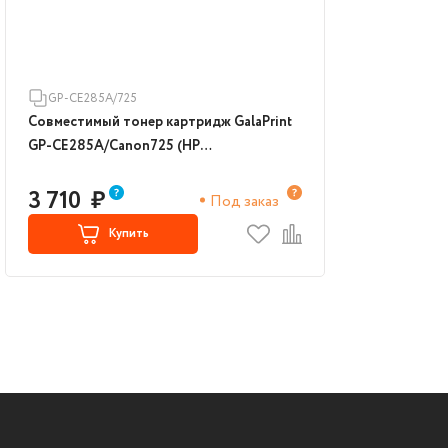
GP-CE285A/725
Совместимый тонер картридж GalaPrint
GP-CE285A/Canon725 (HP
CE285A/Canon725) (Black)
3 710
₽
Под заказ
Купить