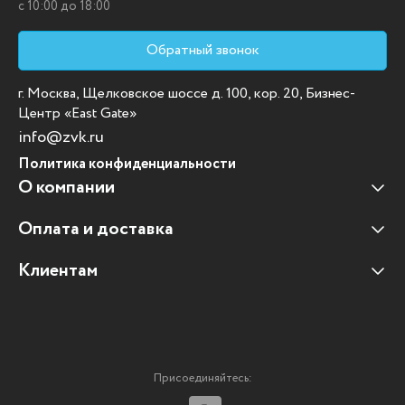
c 10:00 до 18:00
Обратный звонок
г. Москва, Щелковское шоссе д. 100, кор. 20, Бизнес-
Центр «East Gate»
info@zvk.ru
Политика конфиденциальности
О компании
Оплата и доставка
Наши клиенты
Отзывы клиентов
Клиентам
Оплата и доставка
Наши партнеры
Гарантийные обязательства
Корпоративным клиентам
Вакансии
Участие в тендерах
Новости
Присоединяйтесь:
Мультимедийное оборудование