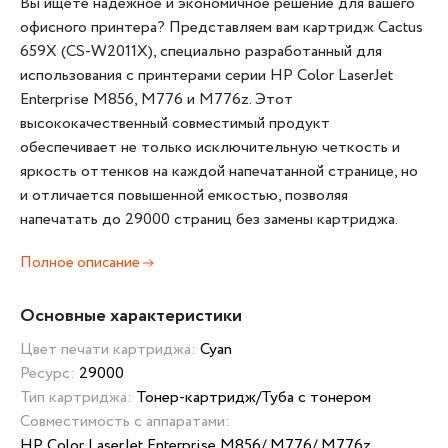
Вы ищете надежное и экономичное решение для вашего
офисного принтера? Представляем вам картридж Cactus
659X (CS-W2011X), специально разработанный для
использования с принтерами серии HP Color LaserJet
Enterprise M856, M776 и M776z. Этот
высококачественный совместимый продукт
обеспечивает не только исключительную четкость и
яркость оттенков на каждой напечатанной странице, но
и отличается повышенной емкостью, позволяя
напечатать до 29000 страниц без замены картриджа.
Полное описание
Основные характеристики
Цвет печати картриджа:
Cyan
Ресурс:
29000
Тип картриджа:
Тонер-картридж/Туба с тонером
Совместимость с аппаратами:
HP Color LaserJet Enterprise M856/ M776/ M776z