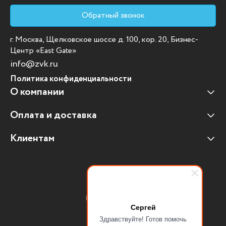
Обратный звонок
г. Москва, Щелковское шоссе д. 100, кор. 20, Бизнес-
Центр «East Gate»
info@zvk.ru
Политика конфиденциальности
О компании
Оплата и доставка
Наши клиенты
Отзывы клиентов
Клиентам
Оплата и доставка
Наши партнеры
Гарантийные обязательства
Корпоративным клиентам
Вакансии
Участие в тендерах
Новости
Присоединяйтесь:
Мультимедийное оборудование
Сергей
Здравствуйте! Готов помочь
Аутсорсинг печати