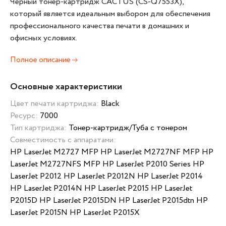
Черный тонер-картридж CACTUS (CS-Q7553X),
который является идеальным выбором для обеспечения
профессионального качества печати в домашних и
офисных условиях.
Полное описание
Основные характеристики
Цвет печати картриджа:
Black
Ресурс:
7000
Тип картриджа:
Тонер-картридж/Туба с тонером
Совместимость с аппаратами:
HP LaserJet M2727 MFP HP LaserJet M2727NF MFP HP
LaserJet M2727NFS MFP HP LaserJet P2010 Series HP
LaserJet P2012 HP LaserJet P2012N HP LaserJet P2014
HP LaserJet P2014N HP LaserJet P2015 HP LaserJet
P2015D HP LaserJet P2015DN HP LaserJet P2015dtn HP
LaserJet P2015N HP LaserJet P2015X