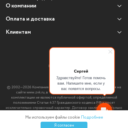
О компании
Оплата и доставка
Наши клиенты
Отзывы клиентов
Клиентам
Оплата и доставка
Наши партнеры
Гарантийные обязательства
Корпоративным клиентам
Вакансии
Участие в тендерах
Новости
Присоединяйтесь:
Мультимедийное оборудование
Сергей
Здравствуйте! Готов помочь
Аутсорсинг печати
вам. Напишите мне, если у
© 2002—2026 Компания ЗВК. *Вся информация, опубликованная на
вас появятся вопросы.
Импортозамещение ПО
сайте www.zvk.ru, в т.ч. цены, описания, характеристики и
комплектации не являются публичной офертой, определяемой
положениями Статьи 437 Гражданского кодекса РФ и носят
исключительно справочный характер. Договор заключается только
после подтверждения исполнения заказа менеджерами компании
Мы используем файлы cookie
Подробнее
ЗВК.
0
0
0
Я согласен