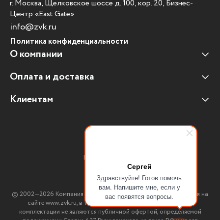
г. Москва, Щелковское шоссе д. 100, кор. 20, Бизнес-
Центр «East Gate»
info@zvk.ru
Политика конфиденциальности
О компании
Оплата и доставка
Наши клиенты
Отзывы клиентов
Клиентам
Оплата и доставка
Наши партнеры
Гарантийные обязательства
Корпоративным клиентам
Вакансии
Участие в тендерах
Новости
Присоединяйтесь:
Мультимедийное оборудование
Сергей
Здравствуйте! Готов помочь
Аутсорсинг печати
вам. Напишите мне, если у
© 2002—2026 Компания ЗВК. *Вся информация, опубликованная на
вас появятся вопросы.
Импортозамещение ПО
сайте www.zvk.ru, в т.ч. цены, описания, характеристики и
комплектации не являются публичной офертой, определяемой