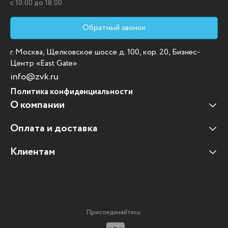
c 10:00 до 18:00
Обратный звонок
г. Москва, Щелковское шоссе д. 100, кор. 20, Бизнес-
Центр «East Gate»
info@zvk.ru
Политика конфиденциальности
О компании
Оплата и доставка
Наши клиенты
Отзывы клиентов
Клиентам
Оплата и доставка
Наши партнеры
Гарантийные обязательства
Корпоративным клиентам
Вакансии
Участие в тендерах
Новости
Присоединяйтесь:
Мультимедийное оборудование