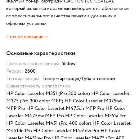
Желтый тонер-картридж CACTUS (CS-CE412A),
который является идеальным выбором для обеспечения
профессионального качества печати в домашних и
офисных условиях.
Полное описание
Основные характеристики
Цвет печати картриджа:
Yellow
Ресурс:
2600
Тип картриджа:
Тонер-картридж/Туба с тонером
Совместимость с аппаратами:
HP Color LaserJet M351 (Pro 300 color) HP Color LaserJet
M375 (Pro 300 color MFP) HP Color LaserJet M375nw
MFP Pro HP Color LaserJet M475dn MFP Pro HP Color
LaserJet M475dw MFP Pro HP Color LaserJet M351a Pro
HP Color LaserJet M451 (Pro 400 color) HP Color LaserJet
M451dn Pro HP Color LaserJet M451dw Pro HP Color
LaserJet M451nw Pro HP Color LaserJet M475 (Pro 400