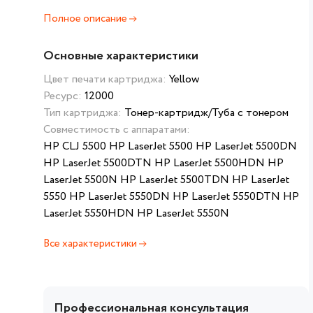
Полное описание
Основные характеристики
Цвет печати картриджа:
Yellow
Ресурс:
12000
Тип картриджа:
Тонер-картридж/Туба с тонером
Совместимость с аппаратами:
HP CLJ 5500 HP LaserJet 5500 HP LaserJet 5500DN
HP LaserJet 5500DTN HP LaserJet 5500HDN HP
LaserJet 5500N HP LaserJet 5500TDN HP LaserJet
5550 HP LaserJet 5550DN HP LaserJet 5550DTN HP
LaserJet 5550HDN HP LaserJet 5550N
Все характеристики
Профессиональная консультация