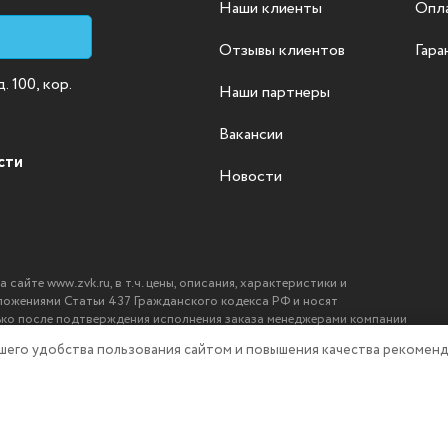
Наши клиенты
Опла
Отзывы клиентов
Гара
 100, кор.
Наши партнеры
Вакансии
сти
Новости
айте www.zvk.ru, в т.ч. цены, описания, характеристики и
ложениями Статьи 437 Гражданского кодекса РФ и носят
ько после подтверждения исполнения заказа менеджерами компании
ашего удобства пользования сайтом и повышения качества рекоменд