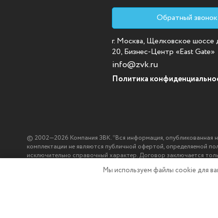
Обратный звонок
г. Москва, Щелковское шоссе д.
20, Бизнес-Центр «East Gate»
info@zvk.ru
Политика конфиденциально
© 2002—2026 Компания ЗВК. *Вся информация, опубликованная на с
комплектации не являются публичной офертой, определяемой по
исключительно справочный характер. Договор заключается тол
ЗВК.
Мы используем файлы cookie
для в