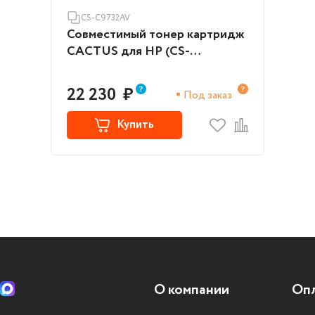
CS-C9732AV
Совместимый тонер картридж
CACTUS для HP (CS-
C9732AV)
22 230
₽
Под заказ
Купить
О компании
Опл