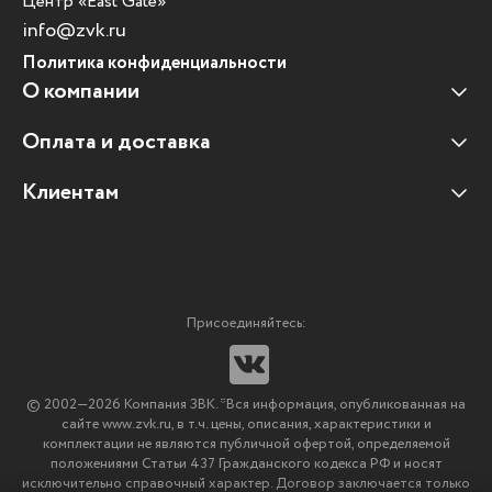
Центр «East Gate»
info@zvk.ru
Политика конфиденциальности
О компании
Оплата и доставка
Наши клиенты
Отзывы клиентов
Клиентам
Оплата и доставка
Наши партнеры
Гарантийные обязательства
Корпоративным клиентам
Вакансии
Участие в тендерах
Новости
Присоединяйтесь:
Мультимедийное оборудование
Аутсорсинг печати
© 2002—2026 Компания ЗВК. *Вся информация, опубликованная на
Импортозамещение ПО
сайте www.zvk.ru, в т.ч. цены, описания, характеристики и
комплектации не являются публичной офертой, определяемой
положениями Статьи 437 Гражданского кодекса РФ и носят
исключительно справочный характер. Договор заключается только