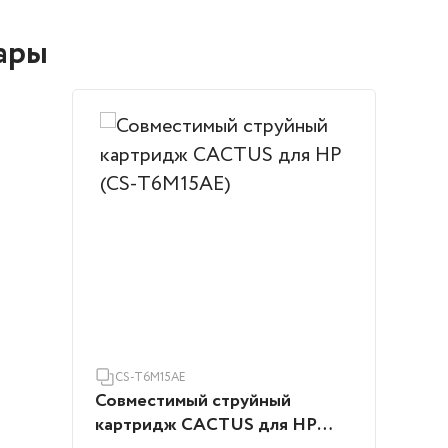
ары
CS-T6M15AE
Совместимый струйный
картридж CACTUS для HP