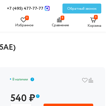
+7 (495) 477-77-77
Обратный звонок
0
0
0
Избранное
Сравнение
Корзина
5AE)
В наличии
540
₽