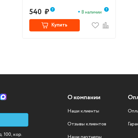
(CS-T6M15AE)
540
₽
В наличии
Купить
О компании
Опл
Наши клиенты
Опла
Отзывы клиентов
Гара
 100, кор.
Наши партнеры